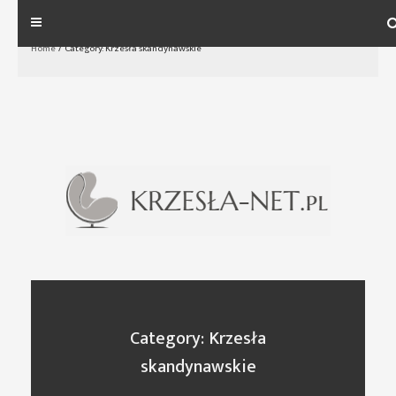
Skip
to
Home
/
Category: Krzesła skandynawskie
content
Category: Krzesła
skandynawskie