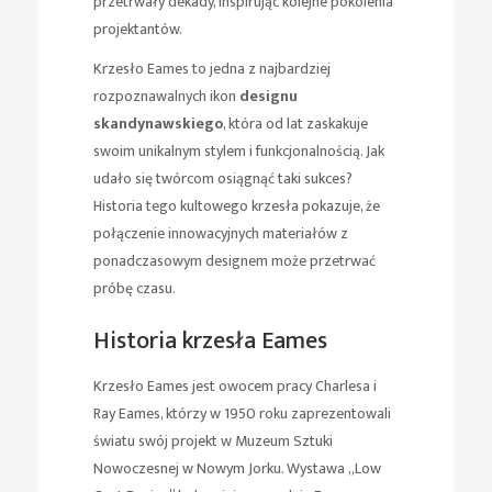
przetrwały dekady, inspirując kolejne pokolenia
projektantów.
Krzesło Eames to jedna z najbardziej
rozpoznawalnych ikon
designu
skandynawskiego
, która od lat zaskakuje
swoim unikalnym stylem i funkcjonalnością. Jak
udało się twórcom osiągnąć taki sukces?
Historia tego kultowego krzesła pokazuje, że
połączenie innowacyjnych materiałów z
ponadczasowym designem może przetrwać
próbę czasu.
Historia krzesła Eames
Krzesło Eames jest owocem pracy Charlesa i
Ray Eames, którzy w 1950 roku zaprezentowali
światu swój projekt w Muzeum Sztuki
Nowoczesnej w Nowym Jorku. Wystawa „Low