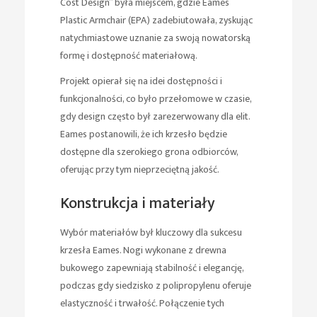
Cost Design” była miejscem, gdzie Eames
Plastic Armchair (EPA) zadebiutowała, zyskując
natychmiastowe uznanie za swoją nowatorską
formę i dostępność materiałową.
Projekt opierał się na idei dostępności i
funkcjonalności, co było przełomowe w czasie,
gdy design często był zarezerwowany dla elit.
Eames postanowili, że ich krzesło będzie
dostępne dla szerokiego grona odbiorców,
oferując przy tym nieprzeciętną jakość.
Konstrukcja i materiały
Wybór materiałów był kluczowy dla sukcesu
krzesła Eames. Nogi wykonane z drewna
bukowego zapewniają stabilność i elegancję,
podczas gdy siedzisko z polipropylenu oferuje
elastyczność i trwałość. Połączenie tych