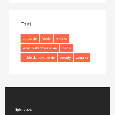
Tagi
aranżacje
fotele
krzesła
krzesło skandynawskie
meble
meble skandynawskie
porady
wnętrza
lipiec 2026