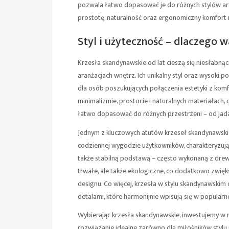
pozwala łatwo dopasować je do różnych stylów ara
prostotę, naturalność oraz ergonomiczny komfort 
Styl i użyteczność – dlaczego 
Krzesła skandynawskie od lat cieszą się niesłabną
aranżacjach wnętrz. Ich unikalny styl oraz wysoki 
dla osób poszukujących połączenia estetyki z komf
minimalizmie, prostocie i naturalnych materiałach,
łatwo dopasować do różnych przestrzeni – od jadal
Jednym z kluczowych atutów krzeseł skandynawskic
codziennej wygodzie użytkowników, charakteryzują
także stabilną podstawą – często wykonaną z dre
trwałe, ale także ekologiczne, co dodatkowo zwię
designu. Co więcej, krzesła w stylu skandynawskim c
detalami, które harmonijnie wpisują się w popularn
Wybierając krzesła skandynawskie, inwestujemy w m
rozwiązanie idealne zarówno dla miłośników stylu n