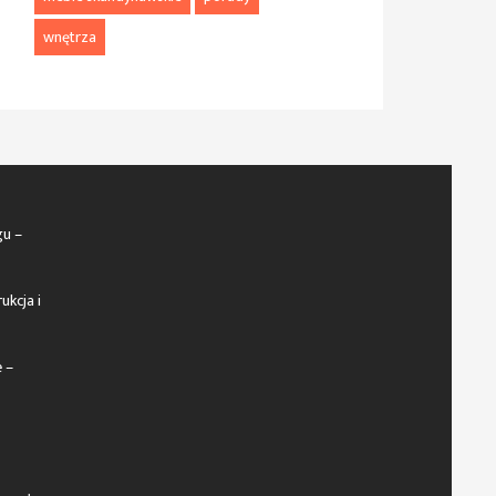
wnętrza
gu –
ukcja i
 –