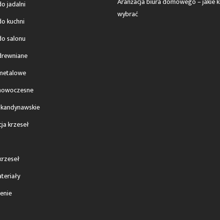
Aranżacja biura domowego – jakie k
o jadalni
wybrać
do kuchni
do salonu
drewniane
metalowe
 nowoczesne
skandynawskie
ja krzeseł
krzeseł
ateriały
enie