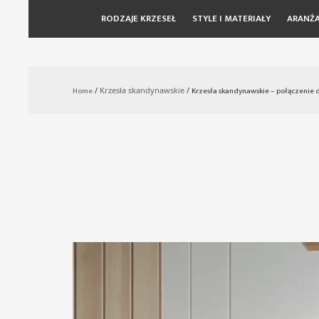
RODZAJE KRZESEŁ
STYLE I MATERIAŁY
ARANŻA
Skip
to
content
Home
/
Krzesła skandynawskie
/
Krzesła skandynawskie – połączenie d