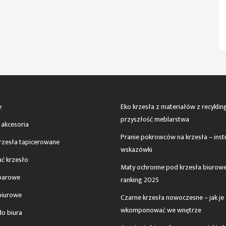
e
Eko krzesła z materiałów z recyklin
przyszłość meblarstwa
 akcesoria
Pranie pokrowców na krzesła – instr
krzesła tapicerowane
wskazówki
ać krzesło
Maty ochronne pod krzesła biurowe
barowe
ranking 2025
biurowe
Czarne krzesła nowoczesne – jak je
wkomponować we wnętrze
do biura