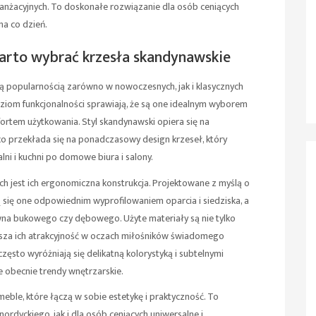
nżacyjnych. To doskonałe rozwiązanie dla osób ceniących
na co dzień.
warto wybrać krzesła skandynawskie
cą popularnością zarówno w nowoczesnych, jak i klasycznych
poziom funkcjonalności sprawiają, że są one idealnym wyborem
ortem użytkowania. Styl skandynawski opiera się na
 co przekłada się na ponadczasowy design krzeseł, który
ni i kuchni po domowe biura i salony.
h jest ich ergonomiczna konstrukcja. Projektowane z myślą o
 się one odpowiednim wyprofilowaniem oparcia i siedziska, a
wna bukowego czy dębowego. Użyte materiały są nie tylko
ksza ich atrakcyjność w oczach miłośników świadomego
zęsto wyróżniają się delikatną kolorystyką i subtelnymi
e obecnie trendy wnętrzarskie.
eble, które łączą w sobie estetykę i praktyczność. To
ordyckiego, jak i dla osób ceniących uniwersalne i