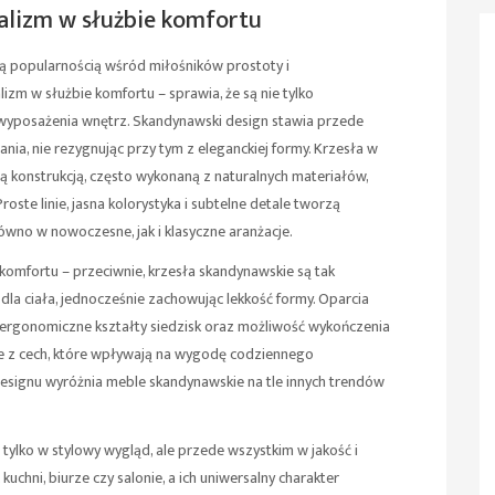
alizm w służbie komfortu
cą popularnością wśród miłośników prostoty i
izm w służbie komfortu – sprawia, że są nie tylko
wyposażenia wnętrz. Skandynawski design stawia przede
ia, nie rezygnując przy tym z eleganckiej formy. Krzesła w
dną konstrukcją, często wykonaną z naturalnych materiałów,
oste linie, jasna kolorystyka i subtelne detale tworzą
ówno w nowoczesne, jak i klasyczne aranżacje.
komfortu – przeciwnie, krzesła skandynawskie są tak
la ciała, jednocześnie zachowując lekkość formy. Oparcia
 ergonomiczne kształty siedzisk oraz możliwość wykończenia
re z cech, które wpływają na wygodę codziennego
designu wyróżnia meble skandynawskie na tle innych trendów
tylko w stylowy wygląd, ale przede wszystkim w jakość i
kuchni, biurze czy salonie, a ich uniwersalny charakter