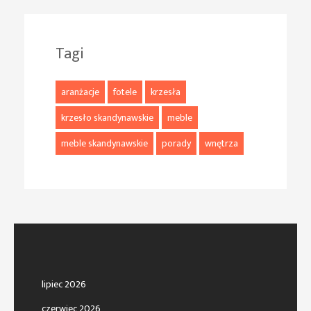
Tagi
aranżacje
fotele
krzesła
krzesło skandynawskie
meble
meble skandynawskie
porady
wnętrza
lipiec 2026
czerwiec 2026