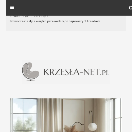
Skip
to
Home
/
Style i materiały
/
Nowoczesne style wnętrz: przewodnik po najnowszych trendach
content