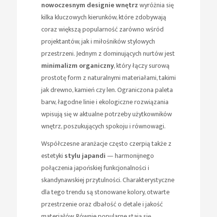
nowoczesnym designie wnętrz
wyróżnia się
kilka kluczowych kierunków, które zdobywają
coraz większą popularność zarówno wśród
projektantów, jak i miłośników stylowych
przestrzeni. Jednym z dominujących nurtów jest
minimalizm organiczny
, który łączy surową
prostotę form z naturalnymi materiałami, takimi
jak drewno, kamień czy len. Ograniczona paleta
barw, łagodne linie i ekologiczne rozwiązania
wpisują się w aktualne potrzeby użytkowników
wnętrz, poszukujących spokoju i równowagi.
Współczesne aranżacje często czerpią także z
estetyki
stylu japandi
— harmonijnego
połączenia japońskiej funkcjonalności i
skandynawskiej przytulności. Charakterystyczne
dla tego trendu są stonowane kolory, otwarte
przestrzenie oraz dbałość o detale i jakość
materiałów. Równie popularne stają się