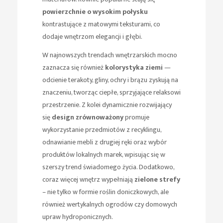
powierzchnie o wysokim połysku
kontrastujące z matowymi teksturami, co
dodaje wnętrzom elegancji i głębi.
W najnowszych trendach wnętrzarskich mocno
zaznacza się również
kolorystyka ziemi
—
odcienie terakoty, gliny, ochry i brązu zyskują na
znaczeniu, tworząc ciepłe, sprzyjające relaksowi
przestrzenie. Z kolei dynamicznie rozwijający
się
design zrównoważony
promuje
wykorzystanie przedmiotów z recyklingu,
odnawianie mebli z drugiej ręki oraz wybór
produktów lokalnych marek, wpisując się w
szerszy trend świadomego życia. Dodatkowo,
coraz więcej wnętrz wypełniają
zielone strefy
– nie tylko w formie roślin doniczkowych, ale
również wertykalnych ogrodów czy domowych
upraw hydroponicznych.