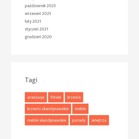
październik 2025
wrzesień 2025
luty 2021
styczeń 2021
grudzień 2020
Tagi
aranżacje
fotele
krzesła
krzesło skandynawskie
meble
meble skandynawskie
porady
wnętrza