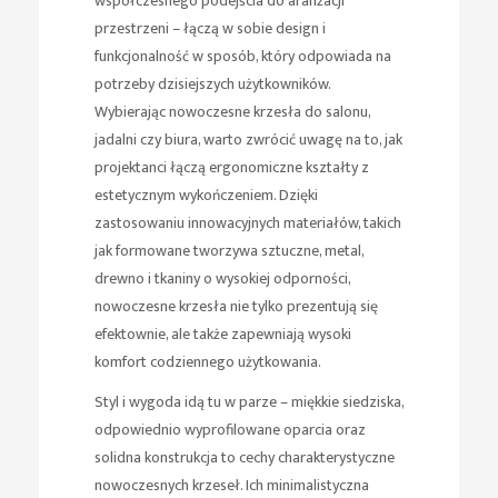
współczesnego podejścia do aranżacji
przestrzeni – łączą w sobie design i
funkcjonalność w sposób, który odpowiada na
potrzeby dzisiejszych użytkowników.
Wybierając nowoczesne krzesła do salonu,
jadalni czy biura, warto zwrócić uwagę na to, jak
projektanci łączą ergonomiczne kształty z
estetycznym wykończeniem. Dzięki
zastosowaniu innowacyjnych materiałów, takich
jak formowane tworzywa sztuczne, metal,
drewno i tkaniny o wysokiej odporności,
nowoczesne krzesła nie tylko prezentują się
efektownie, ale także zapewniają wysoki
komfort codziennego użytkowania.
Styl i wygoda idą tu w parze – miękkie siedziska,
odpowiednio wyprofilowane oparcia oraz
solidna konstrukcja to cechy charakterystyczne
nowoczesnych krzeseł. Ich minimalistyczna