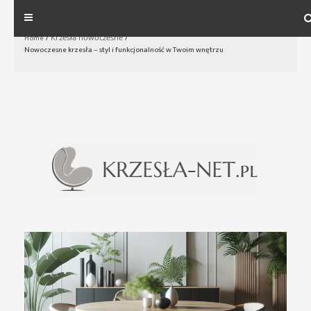
Skip
to
Home
/
Krzesła nowoczesne
/
Nowoczesne krzesła – styl i funkcjonalność w Twoim wnętrzu
content