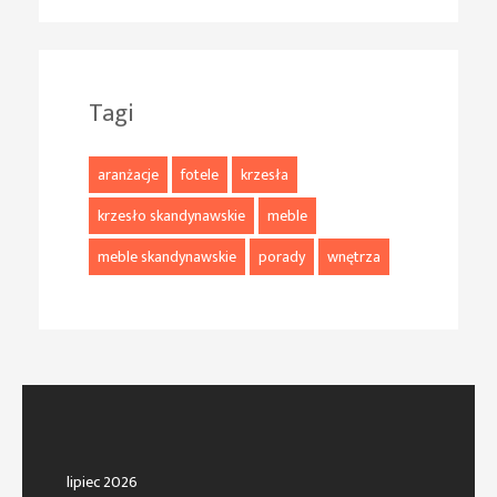
Tagi
aranżacje
fotele
krzesła
krzesło skandynawskie
meble
meble skandynawskie
porady
wnętrza
lipiec 2026