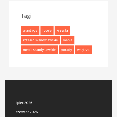
Tagi
aranżacje
fotele
krzesła
krzesło skandynawskie
meble
meble skandynawskie
porady
wnętrza
lipiec 2026
czerwiec 2026