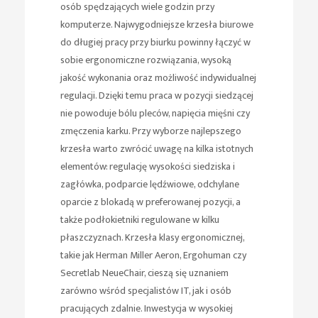
osób spędzających wiele godzin przy
komputerze. Najwygodniejsze krzesła biurowe
do długiej pracy przy biurku powinny łączyć w
sobie ergonomiczne rozwiązania, wysoką
jakość wykonania oraz możliwość indywidualnej
regulacji. Dzięki temu praca w pozycji siedzącej
nie powoduje bólu pleców, napięcia mięśni czy
zmęczenia karku. Przy wyborze najlepszego
krzesła warto zwrócić uwagę na kilka istotnych
elementów: regulację wysokości siedziska i
zagłówka, podparcie lędźwiowe, odchylane
oparcie z blokadą w preferowanej pozycji, a
także podłokietniki regulowane w kilku
płaszczyznach. Krzesła klasy ergonomicznej,
takie jak Herman Miller Aeron, Ergohuman czy
Secretlab NeueChair, cieszą się uznaniem
zarówno wśród specjalistów IT, jak i osób
pracujących zdalnie. Inwestycja w wysokiej