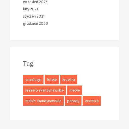
wrzesień 2025
luty 2021
styczeń 2021
grudzień 2020
Tagi
aranżacje
fotele
krzesła
krzesło skandynawskie
meble
meble skandynawskie
porady
wnętrza