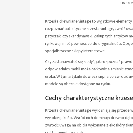
ON 18 M
Krzesła drewniane vintage to wyjątkowe elementy 
rozpoznać autentyczne krzesła vintage, zwróć uwagę 
patyczaki czy skandynawski. Zakup tych antyków mo
rynkową i mieć pewność co do oryginalności. Opcje
specjalistyczne sklepy internetowe.
Czy zastanawiałeś się kiedyś, jak rozpoznać praw
odpowiednich mebli może całkowicie zmienić atmo
uroku. W tym artykule dowiesz się, na co zwrócić u
modele są obecnie dostępne na rynku.
Cechy charakterystyczne krzese
Krzesła drewniane vintage wyróżniają się przede
wysokiej jakości. Wśród nich dominują drewno dę
zwrócić uwagę na obicia wykonane z ekoskóry, tkani
i rattanowych siedzisk.