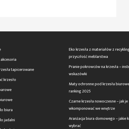
e
Eko krzesła z materiałów z recyklin
przyszłość meblarstwa
 akcesoria
Pranie pokrowców na krzesła – instr
krzesła tapicerowane
wskazówki
ać krzesło
Maty ochronne pod krzesła biurowe
barowe
ranking 2025
biurowe
Czarne krzesła nowoczesne – jak je
wkomponować we wnętrze
do biura
Aranżacja biura domowego – jakie k
o jadalni
wybrać