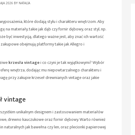
AJA 2026 BY
NATALIA
wyposażenia, które dodają stylu i charakteru wnętrzom. Aby
na materiały, takie jak dąb czy fornir dębowy, oraz styl, np.
że być inwestycją, dlatego ważne jest, aby znać ich wartość
 zakupowe obejmują platformy takie jak Allegro i
dziwe
krzesła vintage
i co czyni je tak wyjątkowymi? Wybór
sferę wnętrza, dodając mu niepowtarzalnego charakteru i
wagę przy zakupie krzeseł drewnianych vintage oraz jakie
ł vintage
 wszystkim unikalnym designem i zastosowaniem materiałów
bowe, drewno kauczukowe oraz fornir dębowy. Warto również
n naturalnych jak bawełna czy len, oraz plecionki papierowej