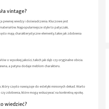
sła vintage?
a pewnej wiedzy i doświadczenia. Kluczowe jest
 materiałów. Najpopularniejsze style to patyczaki,
ęsto mają charakterystyczne elementy, takie jak zdobienia
w o wysokiej jakości, takich jak dąb czy oryginalne obicia.
rewna, a patyna dodaje meblom charakteru.
m, który często nawiązuje do estetyki minionych dekad. Warto
ska czy zdobienia, które mogą wskazywać na konkretną epokę.
to wiedzieć?