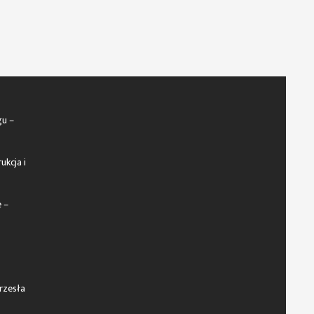
gu –
ukcja i
 –
rzesła