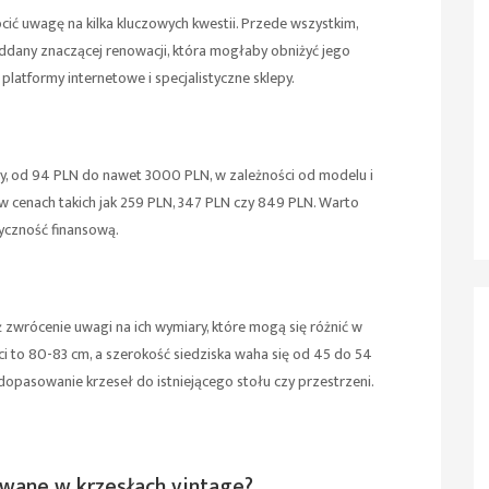
cić uwagę na kilka kluczowych kwestii. Przede wszystkim,
 poddany znaczącej renowacji, która mogłaby obniżyć jego
platformy internetowe i specjalistyczne sklepy.
wy, od 94 PLN do nawet 3000 PLN, w zależności od modelu i
 cenach takich jak 259 PLN, 347 PLN czy 849 PLN. Warto
tyczność finansową.
ż zwrócenie uwagi na ich wymiary, które mogą się różnić w
ci to 80-83 cm, a szerokość siedziska waha się od 45 do 54
 dopasowanie krzeseł do istniejącego stołu czy przestrzeni.
ywane w krzesłach vintage?