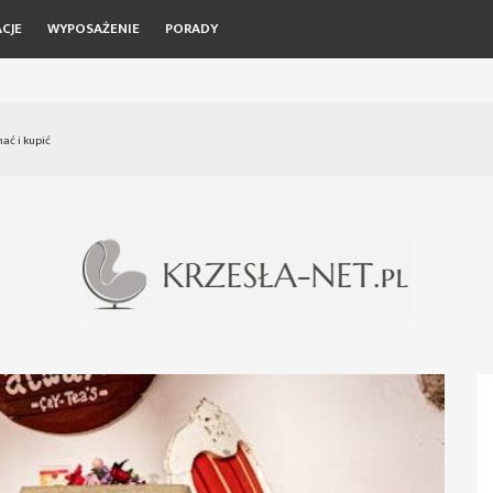
CJE
WYPOSAŻENIE
PORADY
ać i kupić