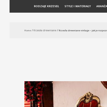
RODZAJE KRZESEŁ
STYLE I MATERIAŁY
ARANŻA
Skip
to
content
Home
/
Krzesła drewniane
/
Krzesła drewniane vintage – jak je rozpozn