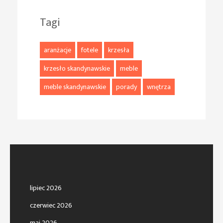
Tagi
aranżacje
fotele
krzesła
krzesło skandynawskie
meble
meble skandynawskie
porady
wnętrza
lipiec 2026
czerwiec 2026
maj 2026