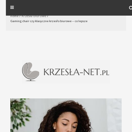
Skip
to
Home
/
Krzesła biurowe
/
Gaming chair czy klasyczne krzesło biurowe – co lepsze
content