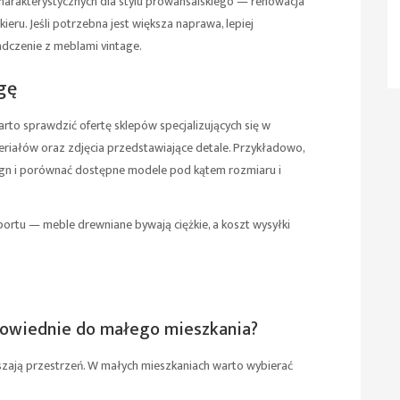
 charakterystycznych dla stylu prowansalskiego — renowacja
eru. Jeśli potrzebna jest większa naprawa, lepiej
dczenie z meblami vintage.
gę
warto sprawdzić ofertę sklepów specjalizujących się w
riałów oraz zdjęcia przedstawiające detale. Przykładowo,
gn
i porównać dostępne modele pod kątem rozmiaru i
portu — meble drewniane bywają ciężkie, a koszt wysyłki
powiednie do małego mieszkania?
kszają przestrzeń. W małych mieszkaniach warto wybierać