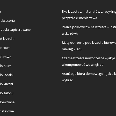
e
Eko krzesła z materiałów z recyklin
przyszłość meblarstwa
 akcesoria
Pranie pokrowców na krzesła – instr
krzesła tapicerowane
wskazówki
ać krzesło
Maty ochronne pod krzesła biurowe
barowe
ranking 2025
biurowe
Czarne krzesła nowoczesne – jak je
wkomponować we wnętrze
do biura
Aranżacja biura domowego – jakie k
o jadalni
wybrać
do kuchni
do salonu
drewniane
metalowe