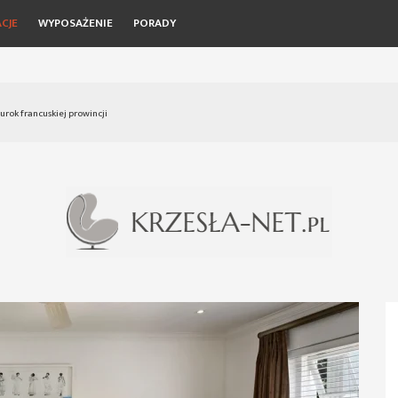
CJE
WYPOSAŻENIE
PORADY
ok francuskiej prowincji