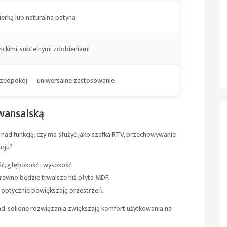
erką lub naturalna patyna
nckimi, subtelnymi zdobieniami
 przedpokój — uniwersalne zastosowanie
wansalską
ad funkcją: czy ma służyć jako szafka RTV, przechowywanie
koju?
ć, głębokość i wysokość.
rewno będzie trwalsze niż płyta MDF.
y optycznie powiększają przestrzeń.
ad; solidne rozwiązania zwiększają komfort użytkowania na