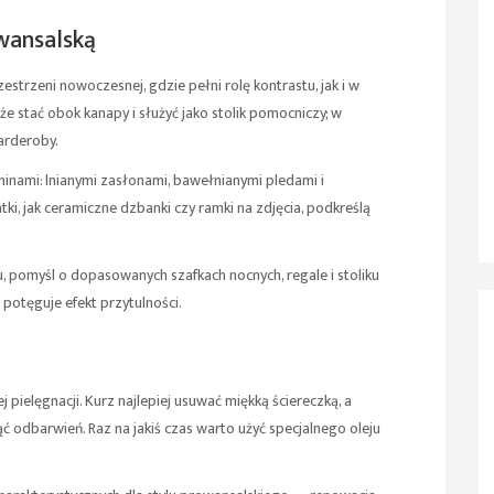
wansalską
rzeni nowoczesnej, gdzie pełni rolę kontrastu, jak i w
e stać obok kanapy i służyć jako stolik pomocniczy; w
arderoby.
aninami: lnianymi zasłonami, bawełnianymi pledami i
i, jak ceramiczne dzbanki czy ramki na zdjęcia, podkreślą
, pomyśl o dopasowanych szafkach nocnych, regale i stoliku
otęguje efekt przytulności.
pielęgnacji. Kurz najlepiej usuwać miękką ściereczką, a
ąć odbarwień. Raz na jakiś czas warto użyć specjalnego oleju