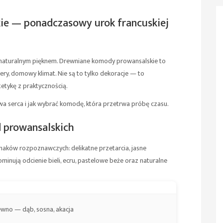
ie — ponadczasowy urok francuskiej
ą i naturalnym pięknem. Drewniane komody prowansalskie to
ry, domowy klimat. Nie są to tylko dekoracje — to
etykę z praktycznością.
ywa serca i jak wybrać komodę, która przetrwa próbę czasu.
 prowansalskich
naków rozpoznawczych: delikatne przetarcia, jasne
inują odcienie bieli, ecru, pastelowe beże oraz naturalne
rewno — dąb, sosna, akacja