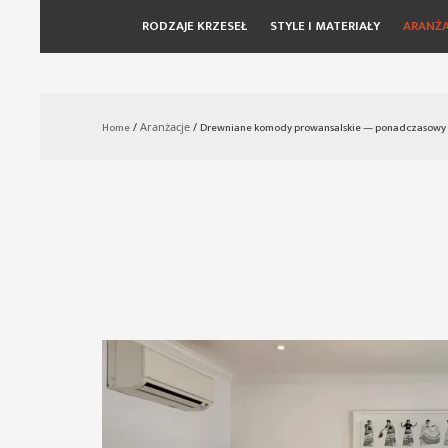
RODZAJE KRZESEŁ
STYLE I MATERIAŁY
ARANŻA
Skip
to
content
Home
/
Aranżacje
/
Drewniane komody prowansalskie — ponadczasowy ur