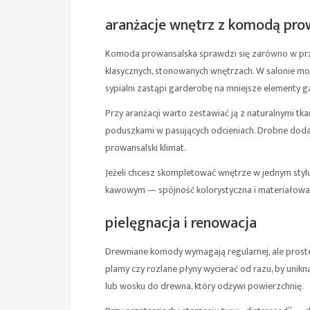
aranżacje wnętrz z komodą pro
Komoda prowansalska sprawdzi się zarówno w przest
klasycznych, stonowanych wnętrzach. W salonie moż
sypialni zastąpi garderobę na mniejsze elementy g
Przy aranżacji warto zestawiać ją z naturalnymi tk
poduszkami w pasujących odcieniach. Drobne dodatk
prowansalski klimat.
Jeżeli chcesz skompletować wnętrze w jednym stylu
kawowym — spójność kolorystyczna i materiałowa p
pielęgnacja i renowacja
Drewniane komody wymagają regularnej, ale prostej 
plamy czy rozlane płyny wycierać od razu, by unikn
lub wosku do drewna, który odżywi powierzchnię.