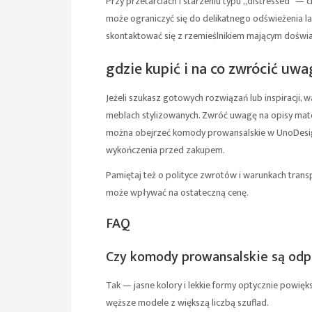
Przy przetarciach i starzeniu typu „distressed” —
może ograniczyć się do delikatnego odświeżenia laki
skontaktować się z rzemieślnikiem mającym doświa
gdzie kupić i na co zwrócić uwa
Jeżeli szukasz gotowych rozwiązań lub inspiracji, 
meblach stylizowanych. Zwróć uwagę na opisy mate
można obejrzeć
komody prowansalskie w UnoDesi
wykończenia przed zakupem.
Pamiętaj też o polityce zwrotów i warunkach trans
może wpływać na ostateczną cenę.
FAQ
Czy komody prowansalskie są od
Tak — jasne kolory i lekkie formy optycznie powię
węższe modele z większą liczbą szuflad.