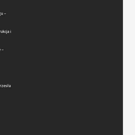
gu –
ukcja i
 –
rzesła